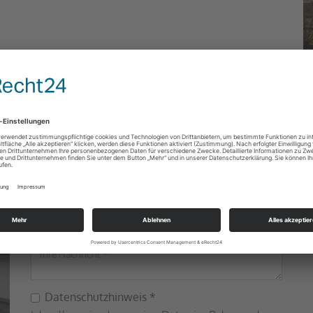
K
Sie haben Fragen?
K
1
+
c
Datenschutzhinweis
*