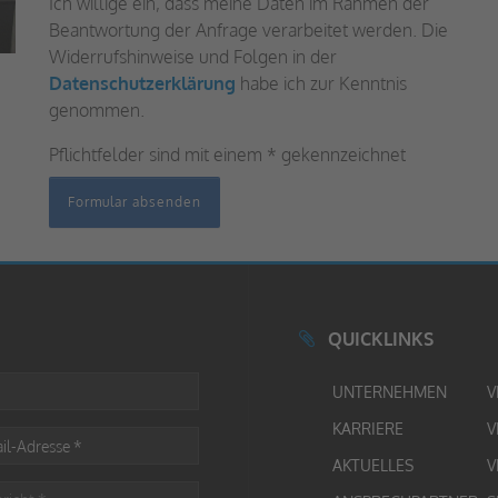
Ich willige ein, dass meine Daten im Rahmen der
Beantwortung der Anfrage verarbeitet werden. Die
Widerrufshinweise und Folgen in der
Datenschutzerklärung
habe ich zur Kenntnis
genommen.
Pflichtfelder sind mit einem * gekennzeichnet
Formular absenden
QUICKLINKS
UNTERNEHMEN
V
KARRIERE
V
AKTUELLES
V