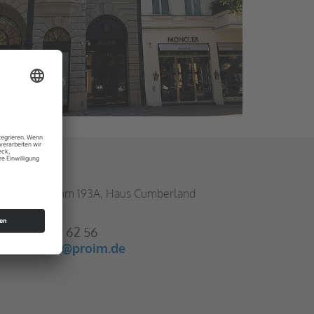
ontakt
urfürstendamm 193A, Haus Cumberland
0707 Berlin
49 30 47 39 62 56
umberland@
proim.de